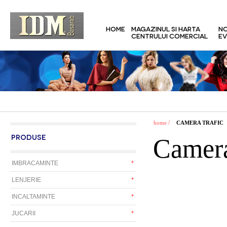
HOME
MAGAZINUL SI HARTA
NO
CENTRULUI COMERCIAL
EV
/
home
CAMERA TRAFIC
PRODUSE
Camera
IMBRACAMINTE
LENJERIE
INCALTAMINTE
JUCARII