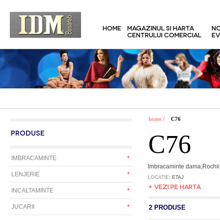
HOME
MAGAZINUL SI HARTA
NO
CENTRULUI COMERCIAL
EV
/
home
C76
PRODUSE
C76
IMBRACAMINTE
Imbracaminte dama,Rochii,
LENJERIE
LOCATIE
: ETAJ
+ VEZI PE HARTA
INCALTAMINTE
JUCARII
2 PRODUSE