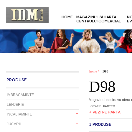
HOME
MAGAZINUL SI HARTA
NO
CENTRULUI COMERCIAL
EV
/
home
D98
PRODUSE
D98
IMBRACAMINTE
Magazinul nostru va ofera c
LENJERIE
LOCATIE
: PARTER
+ VEZI PE HARTA
INCALTAMINTE
JUCARII
3 PRODUSE