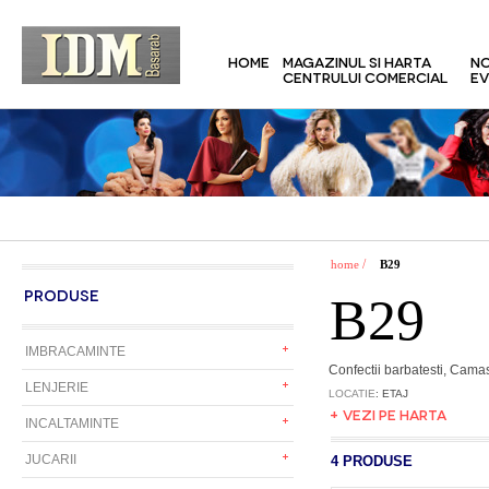
HOME
MAGAZINUL SI HARTA
NO
CENTRULUI COMERCIAL
EV
/
home
B29
PRODUSE
B29
IMBRACAMINTE
Confectii barbatesti, Camas
LENJERIE
LOCATIE
: ETAJ
+ VEZI PE HARTA
INCALTAMINTE
JUCARII
4 PRODUSE