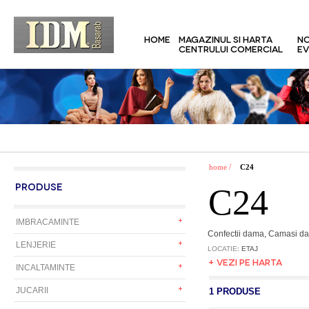
HOME
MAGAZINUL SI HARTA
NO
CENTRULUI COMERCIAL
EV
/
home
C24
PRODUSE
C24
IMBRACAMINTE
Confectii dama, Camasi da
LENJERIE
LOCATIE
: ETAJ
+ VEZI PE HARTA
INCALTAMINTE
JUCARII
1 PRODUSE