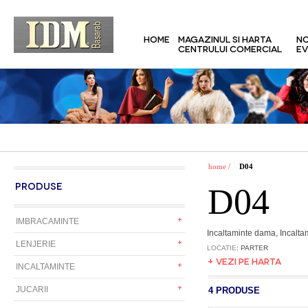
HOME
MAGAZINUL SI HARTA
NO
CENTRULUI COMERCIAL
EV
/
home
D04
PRODUSE
D04
IMBRACAMINTE
Incaltaminte dama, Incalta
LENJERIE
LOCATIE
: PARTER
+ VEZI PE HARTA
INCALTAMINTE
JUCARII
4 PRODUSE