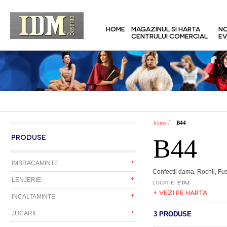
HOME
MAGAZINUL SI HARTA
NO
CENTRULUI COMERCIAL
EV
/
home
B44
PRODUSE
B44
IMBRACAMINTE
Confectii dama, Rochii, Fus
LENJERIE
LOCATIE
: ETAJ
+ VEZI PE HARTA
INCALTAMINTE
JUCARII
3 PRODUSE