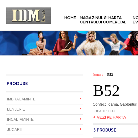
HOME
MAGAZINUL SI HARTA
NO
CENTRULUI COMERCIAL
EV
/
home
B52
PRODUSE
B52
IMBRACAMINTE
Confectii dama, Gablonturi
LENJERIE
LOCATIE
: ETAJ
+ VEZI PE HARTA
INCALTAMINTE
JUCARII
3 PRODUSE