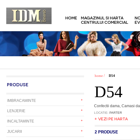
HOME
MAGAZINUL SI HARTA
NO
CENTRULUI COMERCIAL
EV
/
home
D54
PRODUSE
D54
IMBRACAMINTE
Confectii dama, Camasi dam
LENJERIE
LOCATIE
: PARTER
+ VEZI PE HARTA
INCALTAMINTE
JUCARII
2 PRODUSE