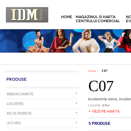
HOME
MAGAZINUL SI HARTA
NO
CENTRULUI COMERCIAL
EV
/
home
C07
PRODUSE
C07
IMBRACAMINTE
Incaltaminte dama, Incaltam
LENJERIE
LOCATIE
: ETAJ
+ VEZI PE HARTA
INCALTAMINTE
JUCARII
5 PRODUSE