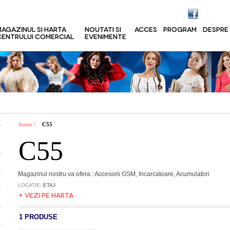
MAGAZINUL SI HARTA
NOUTATI SI
ACCES
PROGRAM
DESPRE
CENTRULUI COMERCIAL
EVENIMENTE
/
home
C55
C55
Magazinul nostru va ofera : Accesorii GSM, Incarcatoare, Acumulatori
LOCATIE
: ETAJ
+ VEZI PE HARTA
1 PRODUSE