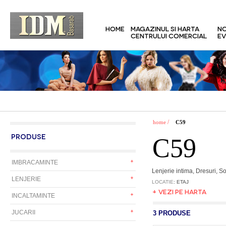
HOME
MAGAZINUL SI HARTA
NO
CENTRULUI COMERCIAL
EV
/
home
C59
PRODUSE
C59
IMBRACAMINTE
Lenjerie intima, Dresuri, 
LENJERIE
LOCATIE
: ETAJ
+ VEZI PE HARTA
INCALTAMINTE
JUCARII
3 PRODUSE