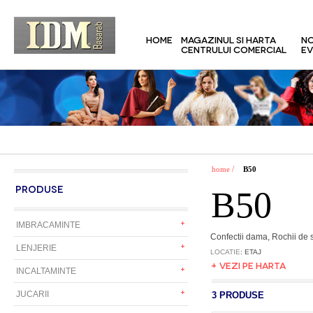
HOME
MAGAZINUL SI HARTA
NO
CENTRULUI COMERCIAL
EV
/
home
B50
PRODUSE
B50
IMBRACAMINTE
Confectii dama, Rochii de
LENJERIE
LOCATIE
: ETAJ
+ VEZI PE HARTA
INCALTAMINTE
JUCARII
3 PRODUSE