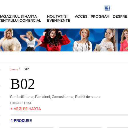
MAGAZINUL SI HARTA
NOUTATI SI
ACCES
PROGRAM
DESPRE
CENTRULUI COMERCIAL
EVENIMENTE
/
home
B02
B02
Confectii dama, Pantaloni, Camasi dama, Rochii de seara
LOCATIE
: ETAJ
+ VEZI PE HARTA
4 PRODUSE