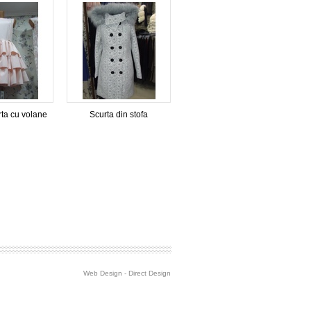
ta cu volane
Scurta din stofa
Web Design
-
Direct Design