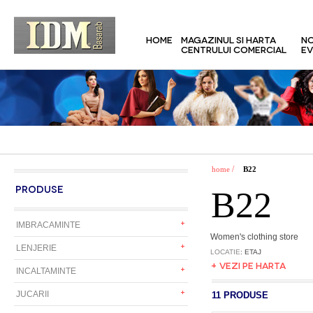
HOME
MAGAZINUL SI HARTA
NO
CENTRULUI COMERCIAL
EV
/
home
B22
PRODUSE
B22
IMBRACAMINTE
Women's clothing store
LENJERIE
LOCATIE
: ETAJ
+ VEZI PE HARTA
INCALTAMINTE
JUCARII
11 PRODUSE