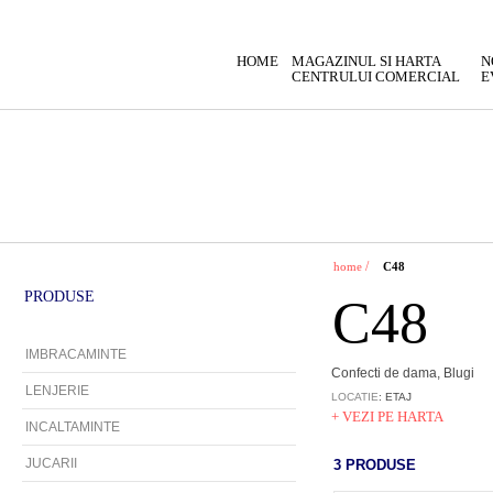
HOME
MAGAZINUL SI HARTA
N
CENTRULUI COMERCIAL
E
/
home
C48
PRODUSE
C48
IMBRACAMINTE
Confecti de dama, Blugi
LENJERIE
LOCATIE
: ETAJ
+ VEZI PE HARTA
INCALTAMINTE
JUCARII
3 PRODUSE