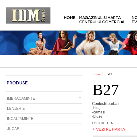
HOME
MAGAZINUL SI HARTA
NO
CENTRULUI COMERCIAL
EV
/
home
B27
PRODUSE
B27
IMBRACAMINTE
Confectii barbati
-blugi
LENJERIE
-camasi
-bluze
INCALTAMINTE
LOCATIE
: ETAJ
+ VEZI PE HARTA
JUCARII