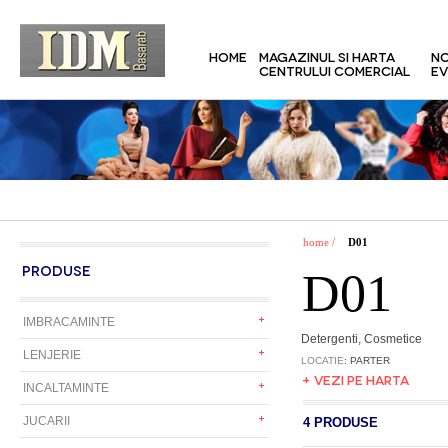
HOME
MAGAZINUL SI HARTA
NO
CENTRULUI COMERCIAL
EV
/
home
D01
PRODUSE
D01
IMBRACAMINTE
Detergenti, Cosmetice
LENJERIE
LOCATIE
: PARTER
+ VEZI PE HARTA
INCALTAMINTE
JUCARII
4 PRODUSE