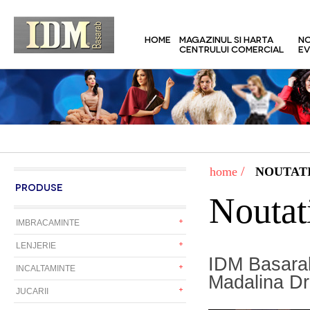
HOME
MAGAZINUL SI HARTA
NO
CENTRULUI COMERCIAL
EV
/
home
NOUTATI
PRODUSE
Noutat
IMBRACAMINTE
LENJERIE
IDM Basarab
INCALTAMINTE
Madalina D
JUCARII