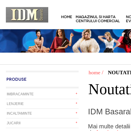
HOME
MAGAZINUL SI HARTA
NO
CENTRULUI COMERCIAL
EV
/
home
NOUTATI
PRODUSE
Noutat
IMBRACAMINTE
LENJERIE
IDM Basarab
INCALTAMINTE
JUCARII
Mai multe detali