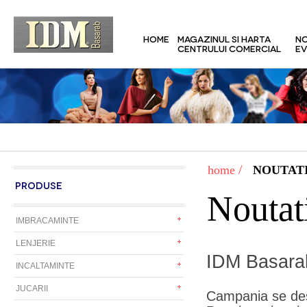
HOME
MAGAZINUL SI HARTA
NO
CENTRULUI COMERCIAL
EV
/
home
NOUTATI
PRODUSE
Noutat
IMBRACAMINTE
LENJERIE
IDM Basarab
INCALTAMINTE
JUCARII
Campania se des