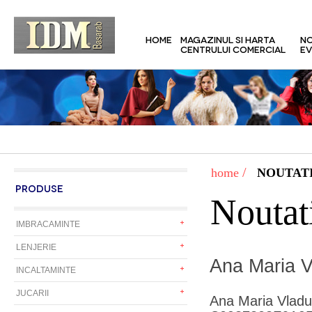
HOME
MAGAZINUL SI HARTA
NO
CENTRULUI COMERCIAL
EV
/
home
NOUTATI
PRODUSE
Noutat
IMBRACAMINTE
LENJERIE
Ana Maria V
INCALTAMINTE
JUCARII
Ana Maria Vlad