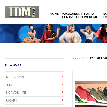
HOME
MAGAZINUL SI HARTA
NO
CENTRULUI COMERCIAL
EV
/
/
home
D07
PANTOFI BA
PRODUSE
IMBRACAMINTE
LENJERIE
INCALTAMINTE
JUCARII