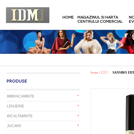
HOME
MAGAZINUL SI HARTA
NO
CENTRULUI COMERCIAL
EV
/
/
home
C22
SANSIRO EDT
PRODUSE
IMBRACAMINTE
LENJERIE
INCALTAMINTE
JUCARII