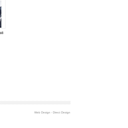
ti
Web Design
-
Direct Design