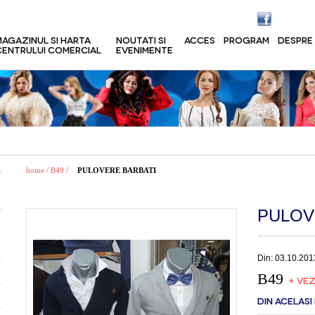
MAGAZINUL SI HARTA
NOUTATI SI
ACCES
PROGRAM
DESPRE
CENTRULUI COMERCIAL
EVENIMENTE
/
/
home
B49
PULOVERE BARBATI
PULOV
Din: 03.10.201
B49
+ VEZ
DIN ACELASI