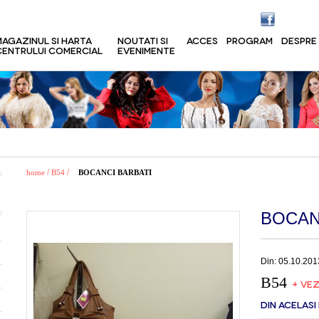
MAGAZINUL SI HARTA
NOUTATI SI
ACCES
PROGRAM
DESPRE
CENTRULUI COMERCIAL
EVENIMENTE
/
/
home
B54
BOCANCI BARBATI
BOCAN
Din: 05.10.201
B54
+ VEZ
DIN ACELASI