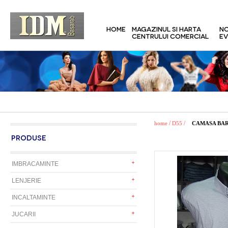
HOME
MAGAZINUL SI HARTA
NO
CENTRULUI COMERCIAL
EV
/
/
home
D55
CAMASA BAR
PRODUSE
IMBRACAMINTE
LENJERIE
INCALTAMINTE
JUCARII