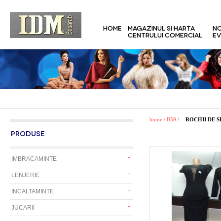
HOME
MAGAZINUL SI HARTA
NO
CENTRULUI COMERCIAL
EV
/
/
home
B59
ROCHII DE 
PRODUSE
IMBRACAMINTE
LENJERIE
INCALTAMINTE
JUCARII