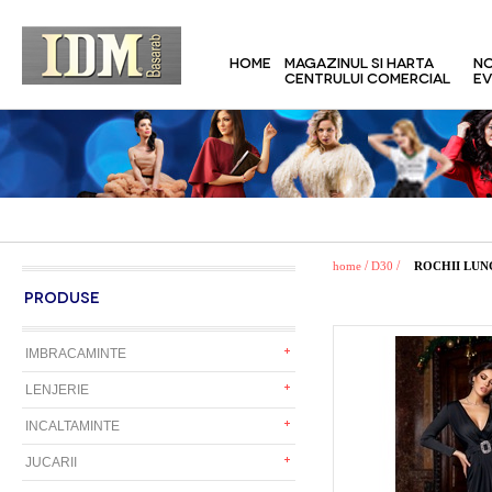
HOME
MAGAZINUL SI HARTA
NO
CENTRULUI COMERCIAL
EV
/
/
home
D30
ROCHII LUN
PRODUSE
IMBRACAMINTE
LENJERIE
INCALTAMINTE
JUCARII