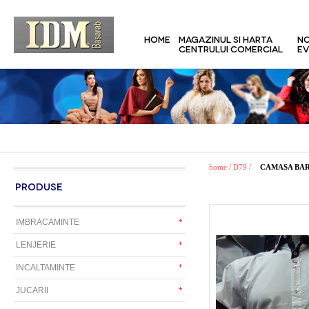
HOME
MAGAZINUL SI HARTA
NO
CENTRULUI COMERCIAL
EV
/
/
home
D79
CAMASA BAR
PRODUSE
IMBRACAMINTE
LENJERIE
INCALTAMINTE
JUCARII