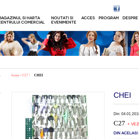
MAGAZINUL SI HARTA
NOUTATI SI
ACCES
PROGRAM
DESPRE
CENTRULUI COMERCIAL
EVENIMENTE
/
/
home
C27
CHEI
CHEI
Din: 04.01.201
C27
+ VEZ
DIN ACELASI