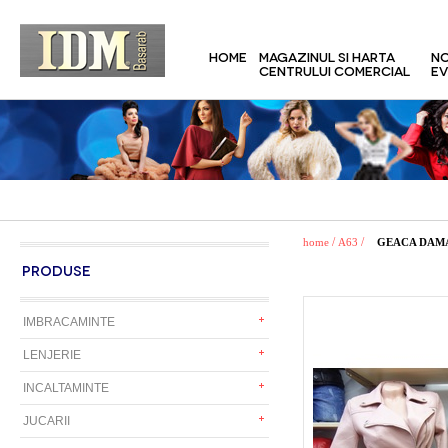
HOME
MAGAZINUL SI HARTA
NO
CENTRULUI COMERCIAL
EV
/
/
home
A63
GEACA DAMA
PRODUSE
IMBRACAMINTE
LENJERIE
INCALTAMINTE
JUCARII