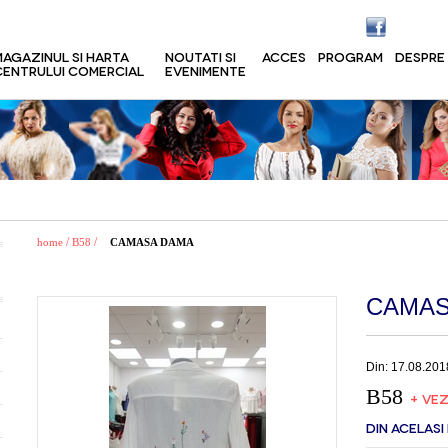
MAGAZINUL SI HARTA
NOUTATI SI
ACCES
PROGRAM
DESPRE
CENTRULUI COMERCIAL
EVENIMENTE
/
/
home
B58
CAMASA DAMA
CAMAS
Din: 17.08.201
B58
+ VEZ
DIN ACELASI