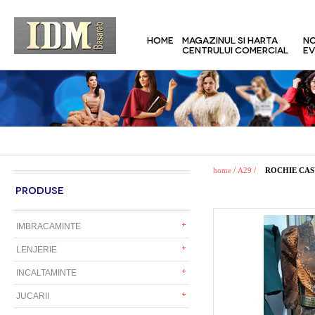
HOME
MAGAZINUL SI HARTA
NO
CENTRULUI COMERCIAL
EV
/
/
home
A29
ROCHIE CA
PRODUSE
IMBRACAMINTE
LENJERIE
INCALTAMINTE
JUCARII