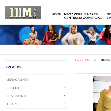
HOME
MAGAZINUL SI HARTA
NO
CENTRULUI COMERCIAL
EV
/
/
home
D86
ROCHIE DIN
PRODUSE
IMBRACAMINTE
LENJERIE
INCALTAMINTE
JUCARII