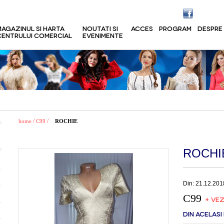
MAGAZINUL SI HARTA
NOUTATI SI
ACCES
PROGRAM
DESPRE
CENTRULUI COMERCIAL
EVENIMENTE
/
/
home
C99
ROCHIE
ROCHI
Din: 21.12.201
C99
+ VEZ
DIN ACELASI