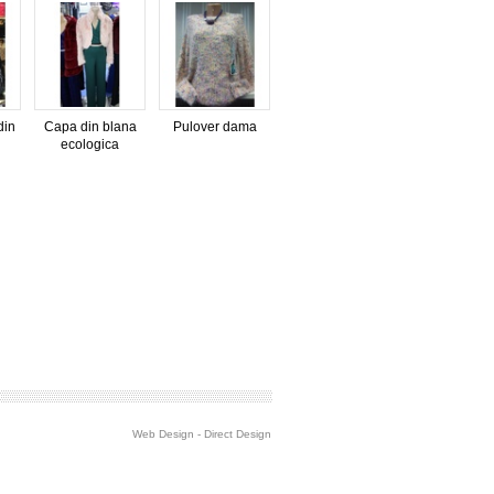
din
Capa din blana
Pulover dama
ecologica
Web Design
-
Direct Design