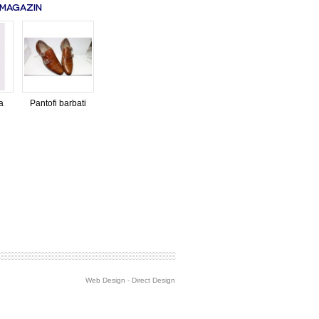
 MAGAZIN
a
Pantofi barbati
Web Design
-
Direct Design