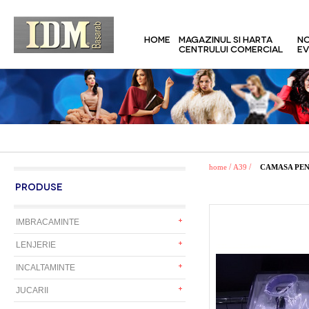
HOME
MAGAZINUL SI HARTA
NO
CENTRULUI COMERCIAL
EV
/
/
home
A39
CAMASA PEN
PRODUSE
IMBRACAMINTE
LENJERIE
INCALTAMINTE
JUCARII