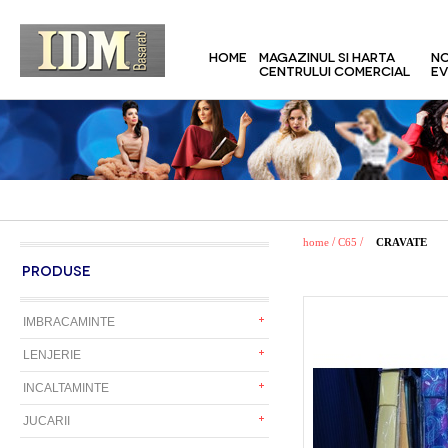
HOME
MAGAZINUL SI HARTA
NO
CENTRULUI COMERCIAL
EV
/
/
home
C65
CRAVATE
PRODUSE
IMBRACAMINTE
LENJERIE
INCALTAMINTE
JUCARII