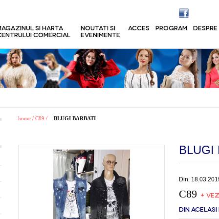
MAGAZINUL SI HARTA
NOUTATI SI
ACCES
PROGRAM
DESPRE
CENTRULUI COMERCIAL
EVENIMENTE
/
/
home
C89
BLUGI BARBATI
BLUGI
Din: 18.03.201
C89
+ VEZ
DIN ACELASI