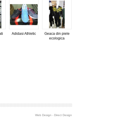
ti
Adidasi Athletic
Geaca din piele
ecologica
Web Design
-
Direct Design