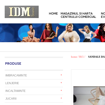
HOME
MAGAZINUL SI HARTA
NO
CENTRULUI COMERCIAL
EV
/
/
home
B15
SANDALE D
PRODUSE
IMBRACAMINTE
LENJERIE
INCALTAMINTE
JUCARII