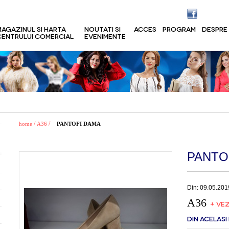
MAGAZINUL SI HARTA
NOUTATI SI
ACCES
PROGRAM
DESPRE
CENTRULUI COMERCIAL
EVENIMENTE
/
/
home
A36
PANTOFI DAMA
PANTO
Din: 09.05.201
A36
+ VEZ
DIN ACELASI