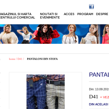
MAGAZINUL SI HARTA
NOUTATI SI
ACCES
PROGRAM
DESPRE
CENTRULUI COMERCIAL
EVENIMENTE
/
/
home
D41
PANTALONI DIN STOFA
PANTA
Din: 13.09.201
D41
+ VEZ
DIN ACELASI