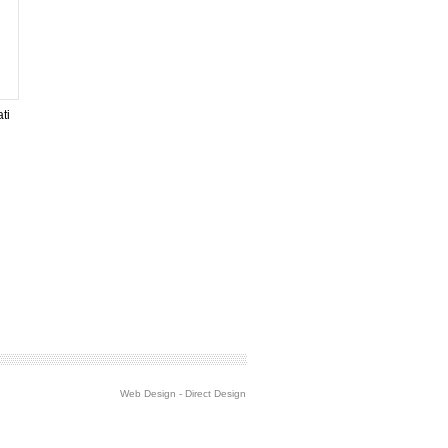
ti
Web Design
-
Direct Design