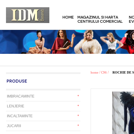
HOME
MAGAZINUL SI HARTA
NO
CENTRULUI COMERCIAL
EV
/
/
home
C96
ROCHIE DE 
PRODUSE
IMBRACAMINTE
LENJERIE
INCALTAMINTE
JUCARII