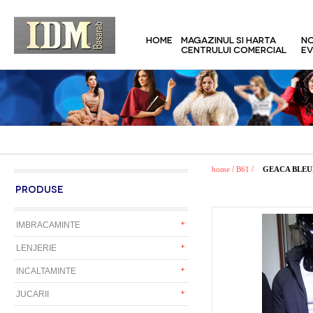
HOME
MAGAZINUL SI HARTA
NO
CENTRULUI COMERCIAL
EV
/
/
home
B61
GEACA BLE
PRODUSE
IMBRACAMINTE
LENJERIE
INCALTAMINTE
JUCARII