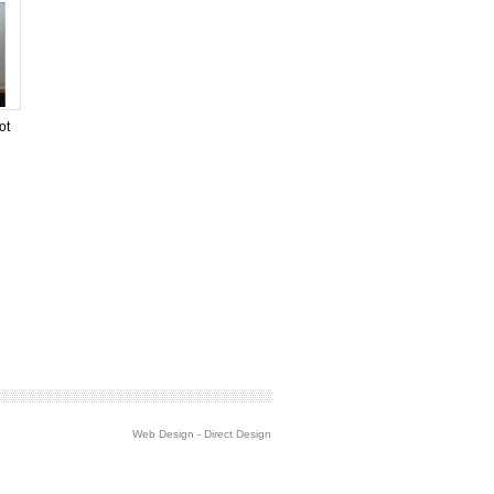
ot
Web Design
-
Direct Design