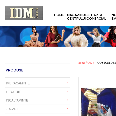
HOME
MAGAZINUL SI HARTA
NO
CENTRULUI COMERCIAL
EV
/
/
home
C62
COSTUM DE I
PRODUSE
IMBRACAMINTE
LENJERIE
INCALTAMINTE
JUCARII