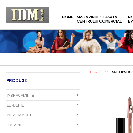
HOME
MAGAZINUL SI HARTA
NO
CENTRULUI COMERCIAL
EV
/
/
home
A22
SET LIPSTIC
PRODUSE
IMBRACAMINTE
LENJERIE
INCALTAMINTE
JUCARII