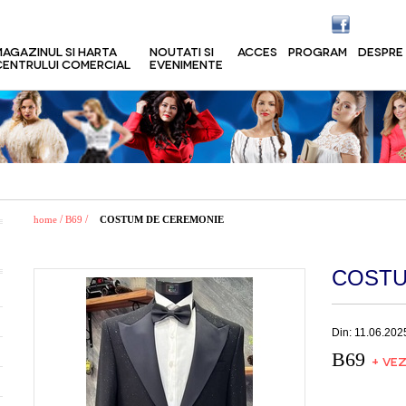
MAGAZINUL SI HARTA
NOUTATI SI
ACCES
PROGRAM
DESPRE
CENTRULUI COMERCIAL
EVENIMENTE
/
/
home
B69
COSTUM DE CEREMONIE
COSTU
Din: 11.06.202
B69
+ VEZ