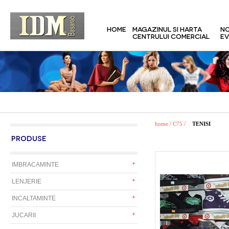
HOME
MAGAZINUL SI HARTA
NO
CENTRULUI COMERCIAL
EV
/
/
home
C75
TENISI
PRODUSE
IMBRACAMINTE
LENJERIE
INCALTAMINTE
JUCARII